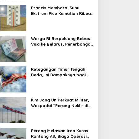
Prancis Membara! Suhu
Ekstrem Picu Kematian Ribuan
Orang dalam Sepekan
Warga RI Berpeluang Bebas
Visa ke Belarus, Penerbangan
Langsung Jadi Target Baru
Ketegangan Timur Tengah
Reda, Ini Dampaknya bagi
Harga BBM Malaysia
Kim Jong Un Perkuat Militer,
Waspadai “Perang Nuklir di
Depan Mata”
Perang Melawan Iran Kuras
Kantong AS, Biaya Operasi