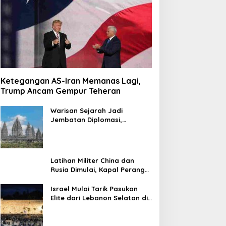
Ketegangan AS-Iran Memanas Lagi,
Trump Ancam Gempur Teheran
Warisan Sejarah Jadi
Jembatan Diplomasi,
Prabowo-Modi Mulai Proyek
Konservasi Prambanan
Latihan Militer China dan
Rusia Dimulai, Kapal Perang
Hingga Kapal Selam
Dikerahkan
Israel Mulai Tarik Pasukan
Elite dari Lebanon Selatan di
Tengah Ketegangan dengan
Hizbullah