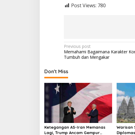
Post Views:
780
P
Previous post
Memahami Bagaimana Karakter Ko
o
Tumbuh dan Mengakar
s
t
Don't Miss
n
a
v
i
g
a
Ketegangan AS-Iran Memanas
Warisan 
t
Lagi, Trump Ancam Gempur
Diplomas