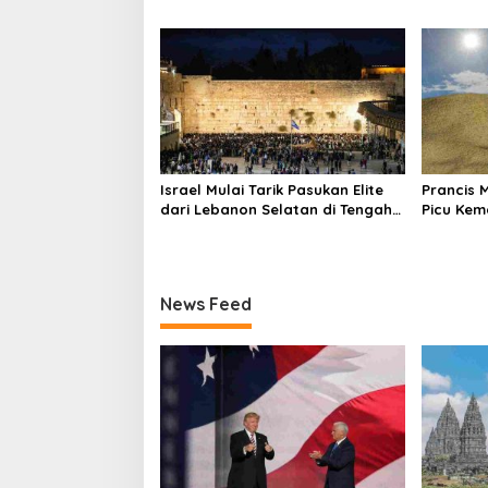
i
Teheran
Proyek K
o
n
Israel Mulai Tarik Pasukan Elite
Prancis 
dari Lebanon Selatan di Tengah
Picu Kem
Ketegangan dengan Hizbullah
dalam S
News Feed