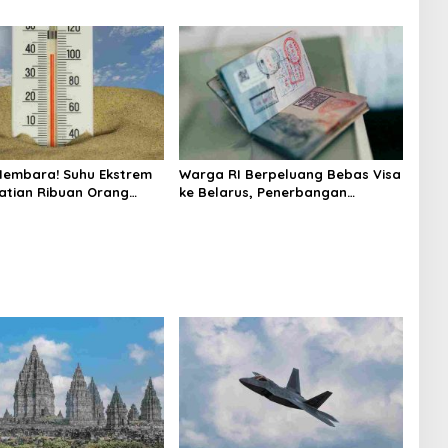
onservasi Prambanan
Kapal Selam Dikerahkan
Membara! Suhu Ekstrem
Warga RI Berpeluang Bebas Visa
atian Ribuan Orang
ke Belarus, Penerbangan
epekan
Langsung Jadi Target Baru