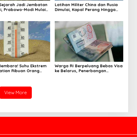
Sejarah Jadi Jembatan
Latihan Militer China dan Rusia
i, Prabowo-Modi Mulai
Dimulai, Kapal Perang Hingga
onservasi Prambanan
Kapal Selam Dikerahkan
Membara! Suhu Ekstrem
Warga RI Berpeluang Bebas Visa
atian Ribuan Orang
ke Belarus, Penerbangan
epekan
Langsung Jadi Target Baru
View More