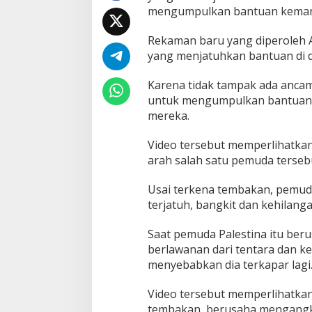
mengumpulkan bantuan kemanus
t
i
n
Rekaman baru yang diperoleh A
a
yang menjatuhkan bantuan di d
y
a
Karena tidak tampak ada ancam
n
g
untuk mengumpulkan bantuan, 
k
mereka.
u
m
Video tersebut memperlihatkan 
p
arah salah satu pemuda terseb
u
l
k
Usai terkena tembakan, pemuda
a
terjatuh, bangkit dan kehilang
n
b
Saat pemuda Palestina itu ber
a
berlawanan dari tentara dan k
n
t
menyebabkan dia terkapar lagi
u
a
Video tersebut memperlihatkan
n
tembakan, berusaha mengangka