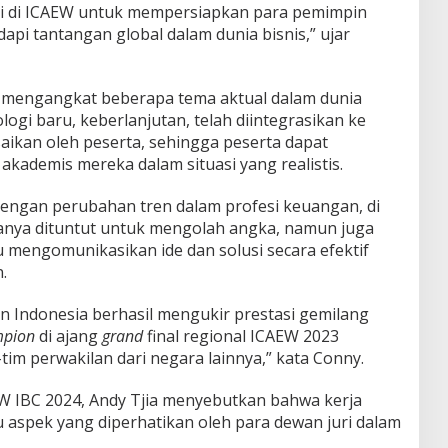
kami di ICAEW untuk mempersiapkan para pemimpin
pi tantangan global dalam dunia bisnis,” ujar
4 mengangkat beberapa tema aktual dalam dunia
knologi baru, keberlanjutan, telah diintegrasikan ke
aikan oleh peserta, sehingga peserta dapat
kademis mereka dalam situasi yang realistis.
dengan perubahan tren dalam profesi keuangan, di
anya dituntut untuk mengolah angka, namun juga
mengomunikasikan ide dan solusi secara efektif
.
n Indonesia berhasil mengukir prestasi gemilang
mpion
di ajang
grand
final regional ICAEW 2023
im perwakilan dari negara lainnya,” kata Conny.
EW IBC 2024, Andy Tjia menyebutkan bahwa kerja
 aspek yang diperhatikan oleh para dewan juri dalam