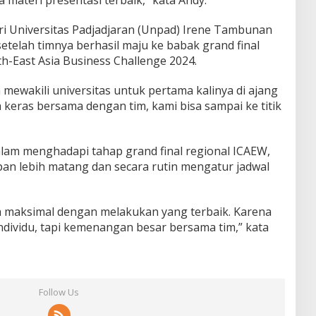
ateri presentasi terbaik,” kata Andy.
ari Universitas Padjadjaran (Unpad) Irene Tambunan
telah timnya berhasil maju ke babak grand final
h-East Asia Business Challenge 2024.
a mewakili universitas untuk pertama kalinya di ajang
a keras bersama dengan tim, kami bisa sampai ke titik
am menghadapi tahap grand final regional ICAEW,
an lebih matang dan secara rutin mengatur jadwal
a maksimal dengan melakukan yang terbaik. Karena
dividu, tapi kemenangan besar bersama tim,” kata
Follow Us