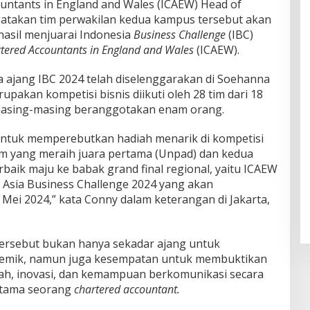
ountants in England and Wales (ICAEW) Head of
atakan tim perwakilan kedua kampus tersebut akan
hasil menjuarai Indonesia
Business Challenge
(IBC)
artered Accountants in England and Wales
(ICAEW).
ajang IBC 2024 telah diselenggarakan di Soehanna
rupakan kompetisi bisnis diikuti oleh 28 tim dari 18
 masing-masing beranggotakan enam orang.
 untuk memperebutkan hadiah menarik di kompetisi
tim yang meraih juara pertama (Unpad) dan kedua
rbaik maju ke babak grand final regional, yaitu ICAEW
 Asia Business Challenge 2024 yang akan
 Mei 2024,” kata Conny dalam keterangan di Jakarta,
ersebut bukan hanya sekadar ajang untuk
emik, namun juga kesempatan untuk membuktikan
, inovasi, dan kemampuan berkomunikasi secara
 utama seorang
chartered accountant.