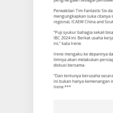
penghargaan sebagai pembawa m
Perwakilan Tim Fantastic Six d
mengungkapkan suka citanya se
regional, ICAEW China and Sout
“Puji syukur bahagia sekali bis
IBC 2024 ini. Berkat usaha kerj
ini,” kata Irene.
Irene mengaku ke depannya dal
timnya akan melakukan persiap
diskusi bersama.
“Dan tentunya berusaha secar
ini bukan hanya kemenangan in
Irene.***