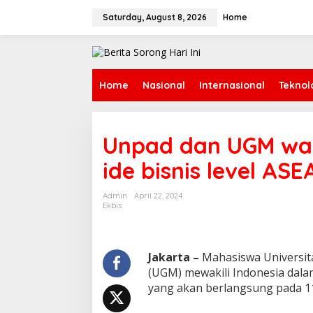
Skip
to
Saturday, August 8, 2026
Home
content
Home
Nasional
Internasional
Teknol
Unpad dan UGM waki
ide bisnis level AS
Admin
April 22, 2024
Ekbis
Jakarta –
Mahasiswa Universita
(UGM) mewakili Indonesia dalam
yang akan berlangsung pada 11 