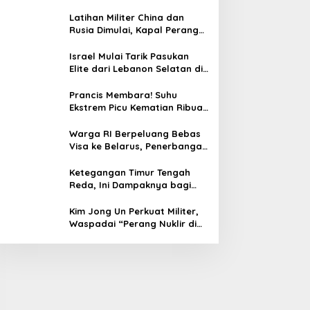
Prabowo-Modi Mulai Proyek
Konservasi Prambanan
Latihan Militer China dan
Rusia Dimulai, Kapal Perang
Hingga Kapal Selam
Dikerahkan
Israel Mulai Tarik Pasukan
Elite dari Lebanon Selatan di
Tengah Ketegangan dengan
Hizbullah
Prancis Membara! Suhu
Ekstrem Picu Kematian Ribuan
Orang dalam Sepekan
Warga RI Berpeluang Bebas
Visa ke Belarus, Penerbangan
Langsung Jadi Target Baru
Ketegangan Timur Tengah
Reda, Ini Dampaknya bagi
Harga BBM Malaysia
Kim Jong Un Perkuat Militer,
Waspadai “Perang Nuklir di
Depan Mata”