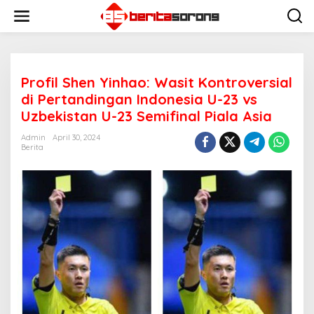
Skip
to
content
Profil Shen Yinhao: Wasit Kontroversial
di Pertandingan Indonesia U-23 vs
Uzbekistan U-23 Semifinal Piala Asia
Admin
April 30, 2024
Berita