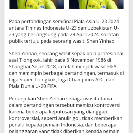
Pada pertandingan semifinal Piala Asia U-23 2024
antara Timnas Indonesia U-23 dan Uzbekistan U-
23 yang berlangsung pada 29 April 2024, sorotan
publik tertuju pada seorang wasit, Shen Yinhao.
Shen Yinhao, seorang wasit sepak bola profesional
asal Tiongkok, lahir pada 6 November 1986 di
Shanghai. Sejak 2018, ia telah menjadi wasit FIFA
dan memimpin berbagai pertandingan, termasuk di
Liga Super Tiongkok, Liga Champions AFC, dan
Piala Dunia U-20 FIFA.
Penunjukan Shen Yinhao sebagai wasit utama
dalam pertandingan tersebut memicu kontroversi
karena beberapa keputusan yang dianggap
kontroversial, seperti anulir gol, tidak memberikan
penalti kepada pemain Indonesia, dan beberapa
pelanggaran yang tidak diberikan kepada pemain