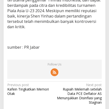
berdampak pada citra dan kredibilitas turnamen
Piala Asia U-23 2024. Meskipun memiliki reputasi
baik, kinerja Shen Yinhao dalam pertandingan
tersebut telah menimbulkan banyak kontroversi
dan kritik.
sumber : PR Jabar
Follow Us
Post
Previous post
Next post
Kafein Tingkatkan Memori
Rupiah Melemah setelah
navigation
Otak
Data PCE Deflator AS
Menunjukkan Disinflasi yang
Stagnan