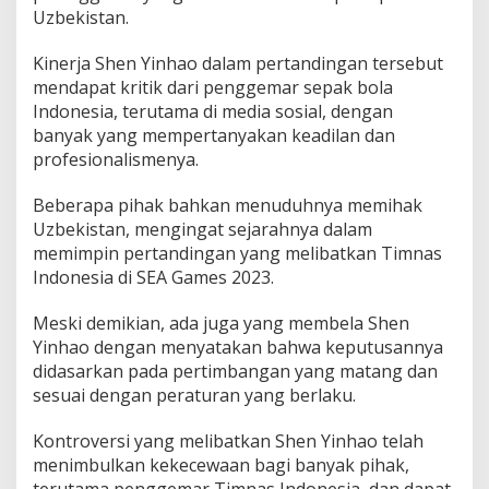
Uzbekistan.
Kinerja Shen Yinhao dalam pertandingan tersebut
mendapat kritik dari penggemar sepak bola
Indonesia, terutama di media sosial, dengan
banyak yang mempertanyakan keadilan dan
profesionalismenya.
Beberapa pihak bahkan menuduhnya memihak
Uzbekistan, mengingat sejarahnya dalam
memimpin pertandingan yang melibatkan Timnas
Indonesia di SEA Games 2023.
Meski demikian, ada juga yang membela Shen
Yinhao dengan menyatakan bahwa keputusannya
didasarkan pada pertimbangan yang matang dan
sesuai dengan peraturan yang berlaku.
Kontroversi yang melibatkan Shen Yinhao telah
menimbulkan kekecewaan bagi banyak pihak,
terutama penggemar Timnas Indonesia, dan dapat