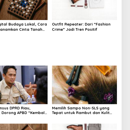
ital Budaya Lokal, Cara
Outfit Repeater: Dari “Fashion
nanamkan Cinta Tanah
Crime” Jadi Tren Positif
Dini
nsus DPRD Riau,
Memilih Sampo Non-SLS yang
: Dorong APBD “Kembali
Tepat untuk Rambut dan Kulit
git”
Kepala yang Lebih Sehat