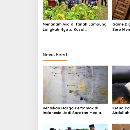
Menanam Asa di Tanah Lampung:
Game Dig
Langkah Nyata Kasal
Seru Me
Muhammad Ali untuk Wujudkan
Air Sejak 
Kemandirian Pangan
News Feed
Kenaikan Harga Pertamax di
Ketua Pa
Indonesia Jadi Sorotan Media
Abdullah
Asing, Perbandingan dengan
ke Dua Di
Negara ASEAN Mencuat