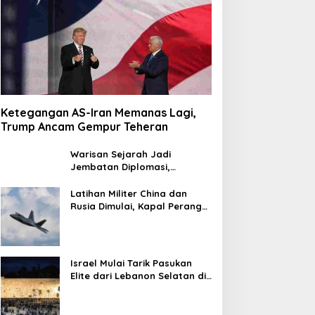
Ketegangan AS-Iran Memanas Lagi,
Trump Ancam Gempur Teheran
Warisan Sejarah Jadi
Jembatan Diplomasi,
Prabowo-Modi Mulai Proyek
Konservasi Prambanan
Latihan Militer China dan
Rusia Dimulai, Kapal Perang
Hingga Kapal Selam
Dikerahkan
Israel Mulai Tarik Pasukan
Elite dari Lebanon Selatan di
Tengah Ketegangan dengan
Hizbullah