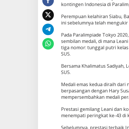
kontingen Indonesia di Paralim
n
e
s
Perempuan kelahiran Siabu, Ba
i
ini sebelumnya telah mengukir 
a
d
Pada Paralimpiade Tokyo 2020,
i
P
sembilan medali, di mana Leani
a
tiga nomor: tunggal putri kela
r
SU5.
a
l
Bersama Khalimatus Sadiyah, L
i
m
SU5.
p
i
Medali emas kedua diraih dari
a
berpasangan dengan Hary Susan
d
mempersembahkan medali per
e
2
0
Prestasi gemilang Leani dan k
2
menempati peringkat ke-43 di 
4
P
Sebelumnya, prestasi terbaik I
a