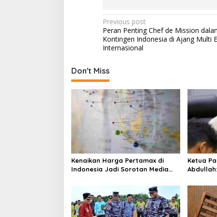
P
Previous post
Peran Penting Chef de Mission dala
o
Kontingen Indonesia di Ajang Multi 
s
Internasional
t
Don't Miss
n
a
v
i
g
a
t
Kenaikan Harga Pertamax di
Ketua Pa
i
Indonesia Jadi Sorotan Media
Abdullah
Asing, Perbandingan dengan
ke Dua Di
o
Negara ASEAN Mencuat
n