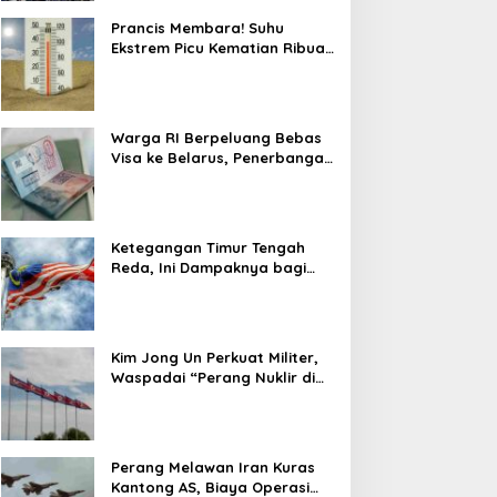
Prancis Membara! Suhu
Ekstrem Picu Kematian Ribuan
Orang dalam Sepekan
Warga RI Berpeluang Bebas
Visa ke Belarus, Penerbangan
Langsung Jadi Target Baru
Ketegangan Timur Tengah
Reda, Ini Dampaknya bagi
Harga BBM Malaysia
Kim Jong Un Perkuat Militer,
Waspadai “Perang Nuklir di
Depan Mata”
Perang Melawan Iran Kuras
Kantong AS, Biaya Operasi