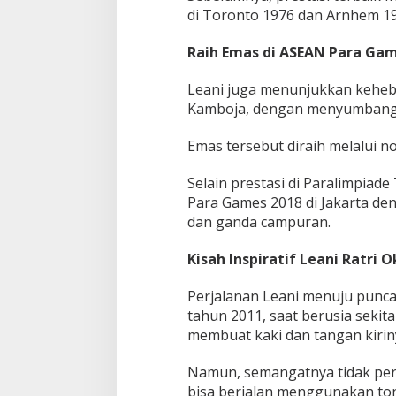
di Toronto 1976 dan Arnhem 19
r
i
s
Raih Emas di ASEAN Para Gam
Leani juga menunjukkan keheb
Kamboja, dengan menyumbangka
Emas tersebut diraih melalui n
Selain prestasi di Paralimpiade
Para Games 2018 di Jakarta de
dan ganda campuran.
Kisah Inspiratif Leani Ratri O
Perjalanan Leani menuju puncak
tahun 2011, saat berusia sekit
membuat kaki dan tangan kiri
Namun, semangatnya tidak pern
bisa berjalan menggunakan ton