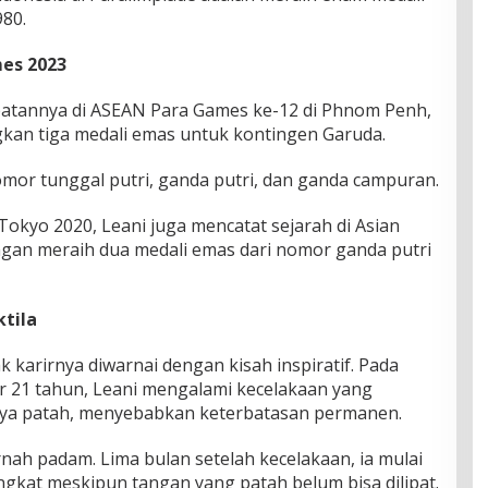
80.
es 2023
atannya di ASEAN Para Games ke-12 di Phnom Penh,
n tiga medali emas untuk kontingen Garuda.
omor tunggal putri, ganda putri, dan ganda campuran.
 Tokyo 2020, Leani juga mencatat sejarah di Asian
ngan meraih dua medali emas dari nomor ganda putri
ktila
 karirnya diwarnai dengan kisah inspiratif. Pada
ar 21 tahun, Leani mengalami kecelakaan yang
nya patah, menyebabkan keterbatasan permanen.
ah padam. Lima bulan setelah kecelakaan, ia mulai
gkat meskipun tangan yang patah belum bisa dilipat.