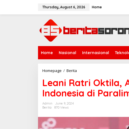
S
k
Thursday, August 6, 2026
Home
i
p
t
o
c
o
n
t
Home
Nasional
Internasional
Teknol
e
n
t
Homepage
/
Berita
L
e
Leani Ratri Oktila,
a
n
Indonesia di Parali
i
R
a
Admin
June 9, 2024
t
Berita
870 Views
r
i
O
k