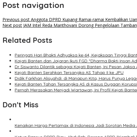
Post navigation
Previous post
Anggota DPRD Kupang Ramai-ramai Kembalikan Uang
Next post
JAM Intel Reda Manthovani Dorong Pengelolaan Tamban
Related Posts
Peringati Hari Bhakti Adhyaksa ke-64, Kejaksaan Tinggi Ban
Kajati Banten dan Jajaran Ikuti FGD “Dharma Bakti Insan
Dr Siswanto Dilantik sebagai Kajati Banten, Ini Pesan Jaksa
Kejati Banten Serahkan Tersangka AS Tahap II ke JPU
Didik Farkhan Alisyahdi: di Manapun Kita, Harus Punya Lega
Kejati Banten Tahan Tersangka AS di Kasus Dugaan Korupsi
Pernah Merasakan Menjadi Wartawan, Ini Profil Kejati Bante
Don't Miss
Kenaikan Harga Pertamax di Indonesia Jadi Sorotan Medi