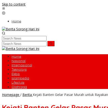
Skip to content
Home
Home
Nasional
Internasional
Teknologi
Ekbis
Islampedia
Lifestyle
Olahraga
Homepage
/
Berita
Kejati Banten Gelar Pasar Murah untuk Rayakan
Kejati Banten Gelar Pasar Mu