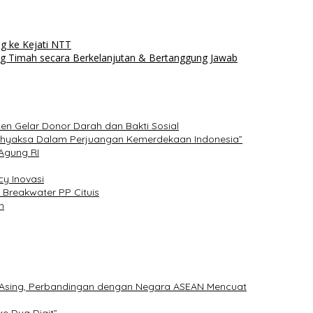
 ke Kejati NTT
g Timah secara Berkelanjutan & Bertanggung Jawab
ten Gelar Donor Darah dan Bakti Sosial
 Adhyaksa Dalam Perjuangan Kemerdekaan Indonesia”
 Agung RI
cy Inovasi
 Breakwater PP Cituis
n
a Asing, Perbandingan dengan Negara ASEAN Mencuat