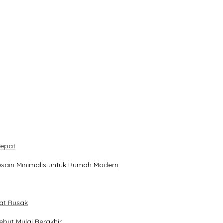
Tepat
sain Minimalis untuk Rumah Modern
pat Rusak
ebut Mulai Berakhir