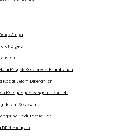
Tetap Siaga
urat Digelar
Teheran
Mulai Proyek Konservasi Prambanan
ga Kapal Selam Dikerahkan
engah Ketegangan dengan Hizbullah
ng dalam Sepekan
Langsung Jadi Target Baru
a BBM Malaysia