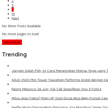
2
3
…
16
Next
No More Posts Available.
No more pages to load.
View More
Trending
Jangan Salah Pilih, Ini Cara Menentukan Matras Yoga yang 
ASUS V500 Mini Tower Tawarkan Performa Andal dengan De
Resmi Meluncur 26 Juni, Yuk Cek Spesifikasi Vivo X Fold 6
Mitos atau Fakta? Main HP Saat Dicas Bisa Bikin Ponsel Ce
Netflix Mulai Ditinggalkan Penonton, Era Marathon Series Dis