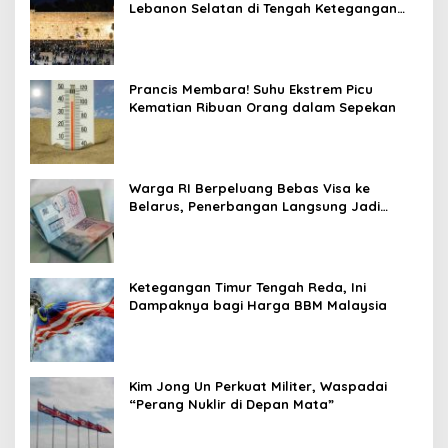
Lebanon Selatan di Tengah Ketegangan
dengan Hizbullah
Prancis Membara! Suhu Ekstrem Picu
Kematian Ribuan Orang dalam Sepekan
Warga RI Berpeluang Bebas Visa ke
Belarus, Penerbangan Langsung Jadi
Target Baru
Ketegangan Timur Tengah Reda, Ini
Dampaknya bagi Harga BBM Malaysia
Kim Jong Un Perkuat Militer, Waspadai
“Perang Nuklir di Depan Mata”