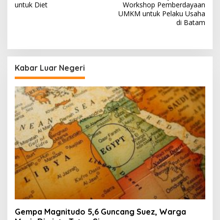
untuk Diet
Workshop Pemberdayaan
UMKM untuk Pelaku Usaha
di Batam
Kabar Luar Negeri
Gempa Magnitudo 5,6 Guncang Suez, Warga