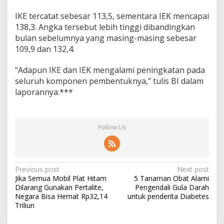
IKE tercatat sebesar 113,5, sementara IEK mencapai
138,3. Angka tersebut lebih tinggi dibandingkan
bulan sebelumnya yang masing-masing sebesar
109,9 dan 132,4.
“Adapun IKE dan IEK mengalami peningkatan pada
seluruh komponen pembentuknya,” tulis BI dalam
laporannya.***
Follow Us
Post
Previous post
Next post
Jika Semua Mobil Plat Hitam
5 Tanaman Obat Alami
navigation
Dilarang Gunakan Pertalite,
Pengendali Gula Darah
Negara Bisa Hemat Rp32,14
untuk penderita Diabetes
Triliun