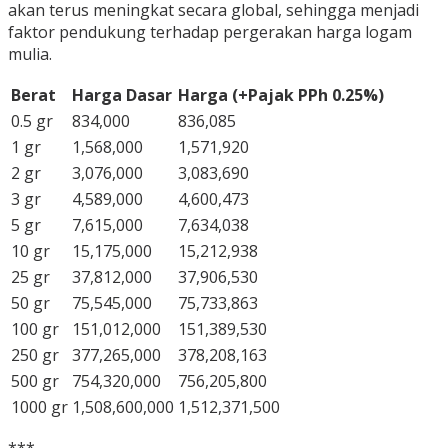
akan terus meningkat secara global, sehingga menjadi
faktor pendukung terhadap pergerakan harga logam
mulia.
Berat
Harga Dasar
Harga (+Pajak PPh 0.25%)
0.5 gr
834,000
836,085
1 gr
1,568,000
1,571,920
2 gr
3,076,000
3,083,690
3 gr
4,589,000
4,600,473
5 gr
7,615,000
7,634,038
10 gr
15,175,000
15,212,938
25 gr
37,812,000
37,906,530
50 gr
75,545,000
75,733,863
100 gr
151,012,000
151,389,530
250 gr
377,265,000
378,208,163
500 gr
754,320,000
756,205,800
1000 gr
1,508,600,000
1,512,371,500