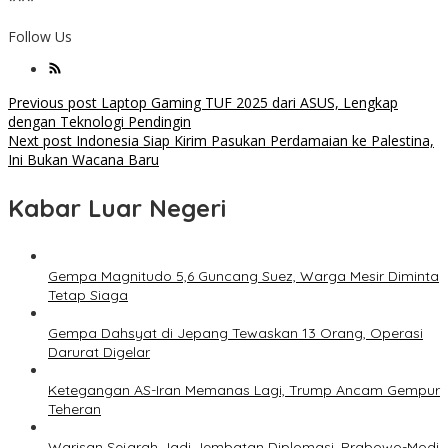
***
Follow Us
Post
Previous post
Laptop Gaming TUF 2025 dari ASUS, Lengkap
dengan Teknologi Pendingin
navigation
Next post
Indonesia Siap Kirim Pasukan Perdamaian ke Palestina,
Ini Bukan Wacana Baru
Kabar Luar Negeri
Gempa Magnitudo 5,6 Guncang Suez, Warga Mesir Diminta
Tetap Siaga
Gempa Dahsyat di Jepang Tewaskan 13 Orang, Operasi
Darurat Digelar
Ketegangan AS-Iran Memanas Lagi, Trump Ancam Gempur
Teheran
Warisan Sejarah Jadi Jembatan Diplomasi, Prabowo-Modi