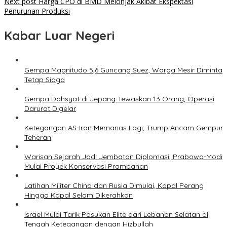
navigation
Next post
Harga CPO di BMD Melonjak Akibat Ekspektasi
Penurunan Produksi
Kabar Luar Negeri
Gempa Magnitudo 5,6 Guncang Suez, Warga Mesir Diminta
Tetap Siaga
Gempa Dahsyat di Jepang Tewaskan 13 Orang, Operasi
Darurat Digelar
Ketegangan AS-Iran Memanas Lagi, Trump Ancam Gempur
Teheran
Warisan Sejarah Jadi Jembatan Diplomasi, Prabowo-Modi
Mulai Proyek Konservasi Prambanan
Latihan Militer China dan Rusia Dimulai, Kapal Perang
Hingga Kapal Selam Dikerahkan
Israel Mulai Tarik Pasukan Elite dari Lebanon Selatan di
Tengah Ketegangan dengan Hizbullah