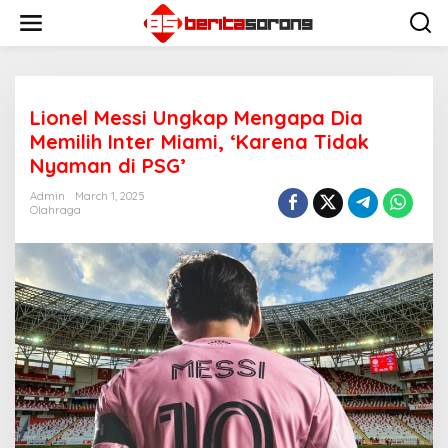
Skip
to
content
Lionel Messi Ungkap Mengapa Dia
Memilih Inter Miami, ‘Karena Tidak
Nyaman di PSG’
Admin
March 1, 2025
Olahraga