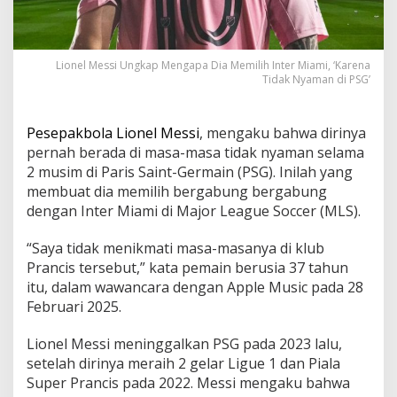
Lionel Messi Ungkap Mengapa Dia Memilih Inter Miami, ‘Karena
Tidak Nyaman di PSG’
Pesepakbola
Lionel Messi
, mengaku bahwa dirinya
pernah berada di masa-masa tidak nyaman selama
2 musim di Paris Saint-Germain (PSG). Inilah yang
membuat dia memilih bergabung bergabung
dengan Inter Miami di Major League Soccer (MLS).
“Saya tidak menikmati masa-masanya di klub
Prancis tersebut,” kata pemain berusia 37 tahun
itu, dalam wawancara dengan Apple Music pada 28
Februari 2025.
Lionel Messi meninggalkan PSG pada 2023 lalu,
setelah dirinya meraih 2 gelar Ligue 1 dan Piala
Super Prancis pada 2022. Messi mengaku bahwa