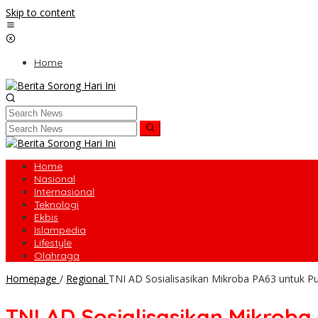
Skip to content
Home
Home
Nasional
Internasional
Teknologi
Ekbis
Islampedia
Lifestyle
Olahraga
Homepage
/
Regional
TNI AD Sosialisasikan Mikroba PA63 untuk P
TNI AD Sosialisasikan Mikroba