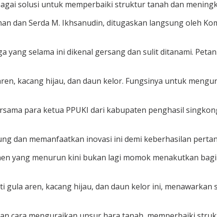
agai solusi untuk memperbaiki struktur tanah dan meningka
man dan Serda M. Ikhsanudin, ditugaskan langsung oleh K
rga yang selama ini dikenal gersang dan sulit ditanami. P
a aren, kacang hijau, dan daun kelor. Fungsinya untuk meng
rsama para ketua PPUKI dari kabupaten penghasil singkong 
 dan memanfaatkan inovasi ini demi keberhasilan pertania
nen yang menurun kini bukan lagi momok menakutkan bagi 
ti gula aren, kacang hijau, dan daun kelor ini, menawarkan
gan cara menguraikan unsur hara tanah, memperbaiki strukt