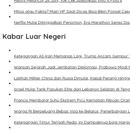
Resmi Meluncur 26 Juni, Yuk Cek Spesifikasi Vivo X Fold 6
Mitos atau Fakta? Main HP Saat Dicas Bisa Bikin Ponsel Ce
Netflix Mulai Ditinggalkan Penonton, Era Marathon Series Dis
Kabar Luar Negeri
Ketegangan AS-Iran Memanas Lagi, Trump Ancam Gempur 
Warisan Sejarah Jadi Jembatan Diplomasi, Prabowo-Modi 
Latihan Militer China dan Rusia Dimulai, Kapal Perang Hing
Israel Mulai Tarik Pasukan Elite dari Lebanon Selatan di T
Prancis Membara! Suhu Ekstrem Picu Kematian Ribuan Ora
Warga RI Berpeluang Bebas Visa ke Belarus, Penerbangan 
Ketegangan Timur Tengah Reda, Ini Dampaknya bagi Harg