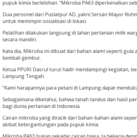
pupuk kimia berlebihan. “Mikroba PA63 diperkenalkan seb
Dua personel dari Puslatpur AD, yakni Sersan Mayor Roh
untuk memimpin sosialisasi di lokasi.
Pelatihan dilakukan langsung di lahan pertanian milik wa
secara mandiri.
Kata dia, Mikroba ini dibuat dari bahan alami seperti gul
kembali gembur.
Ketua PPUKI Dasrul turut hadir mendampingi kegiatan, be
Lampung Tengah.
“Kami harapannya para petani di Lampung dapat mendukung
Sebagaimana diketahui, bahwa tanah tandus dan hasil pa
bagi dunia pertanian di Indonesia.
Cairan mikroba yang diracik dari bahan-bahan alami seper
akibat ketergantungan pada pupuk kimia.
Mikroba PA63 bukan sekadar cairan biasa. Ia bekerja den