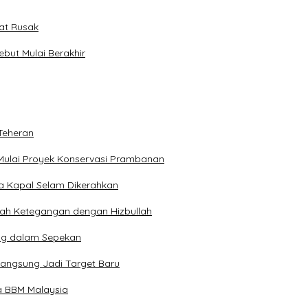
pat Rusak
ebut Mulai Berakhir
Teheran
Mulai Proyek Konservasi Prambanan
ga Kapal Selam Dikerahkan
engah Ketegangan dengan Hizbullah
ng dalam Sepekan
Langsung Jadi Target Baru
a BBM Malaysia