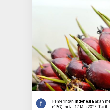
i
k
k
a
n
B
e
a
E
k
s
p
o
r
C
P
O
u
n
t
u
k
B
Pemerintah
Indonesia
akan me
i
(CPO) mulai 17 Mei 2025. Tarif
a