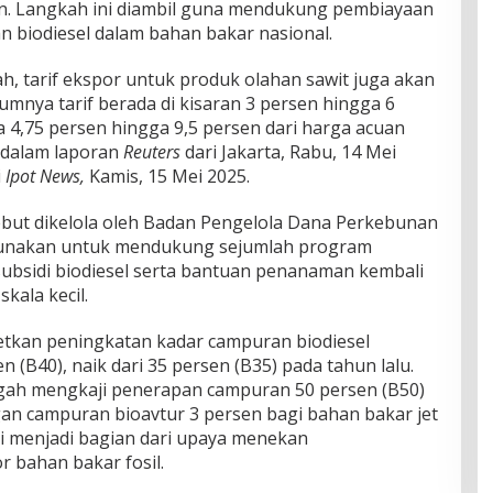
en. Langkah ini diambil guna mendukung pembiayaan
 biodiesel dalam bahan bakar nasional.
, tarif ekspor untuk produk olahan sawit juga akan
umnya tarif berada di kisaran 3 persen hingga 6
ra 4,75 persen hingga 9,5 persen dari harga acuan
i dalam laporan
Reuters
dari Jakarta, Rabu, 14 Mei
i
Ipot News,
Kamis, 15 Mei 2025.
but dikelola oleh Badan Pengelola Dana Perkebunan
igunakan untuk mendukung sejumlah program
 subsidi biodiesel serta bantuan penanaman kembali
skala kecil.
etkan peningkatan kadar campuran biodiesel
n (B40), naik dari 35 persen (B35) pada tahun lalu.
engah mengkaji penerapan campuran 50 persen (B50)
n campuran bioavtur 3 persen bagi bahan bakar jet
ni menjadi bagian dari upaya menekan
 bahan bakar fosil.