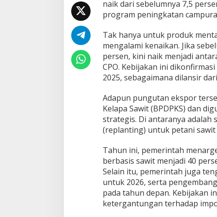
naik dari sebelumnya 7,5 pers
y
program peningkatan campuran
a
i
M
Tak hanya untuk produk mentah
a
mengalami kenaikan. Jika sebel
n
persen, kini naik menjadi anta
d
CPO. Kebijakan ini dikonfirmas
a
2025, sebagaimana dilansir dar
t
B
i
Adapun pungutan ekspor terse
o
Kelapa Sawit (BPDPKS) dan d
d
strategis. Di antaranya adalah
i
(replanting) untuk petani sawit 
e
s
e
Tahun ini, pemerintah menarg
l
berbasis sawit menjadi 40 perse
Selain itu, pemerintah juga t
untuk 2026, serta pengembanga
pada tahun depan. Kebijakan i
ketergantungan terhadap impor