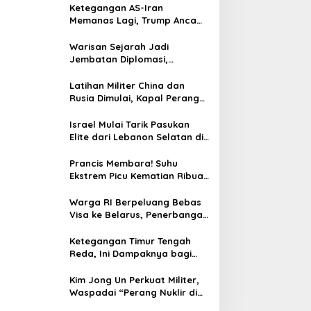
Ketegangan AS-Iran
Memanas Lagi, Trump Ancam
Gempur Teheran
Warisan Sejarah Jadi
Jembatan Diplomasi,
Prabowo-Modi Mulai Proyek
Konservasi Prambanan
Latihan Militer China dan
Rusia Dimulai, Kapal Perang
Hingga Kapal Selam
Dikerahkan
Israel Mulai Tarik Pasukan
Elite dari Lebanon Selatan di
Tengah Ketegangan dengan
Hizbullah
Prancis Membara! Suhu
Ekstrem Picu Kematian Ribuan
Orang dalam Sepekan
Warga RI Berpeluang Bebas
Visa ke Belarus, Penerbangan
Langsung Jadi Target Baru
Ketegangan Timur Tengah
Reda, Ini Dampaknya bagi
Harga BBM Malaysia
Kim Jong Un Perkuat Militer,
Waspadai “Perang Nuklir di
Depan Mata”