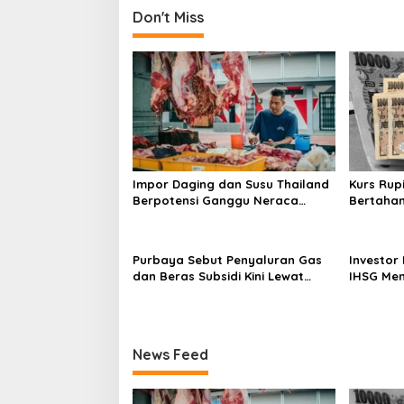
t
Don't Miss
n
a
v
i
g
a
t
Impor Daging dan Susu Thailand
Kurs Rup
i
Berpotensi Ganggu Neraca
Bertahan
Perdagangan RI
Pasar
o
n
Purbaya Sebut Penyaluran Gas
Investor
dan Beras Subsidi Kini Lewat
IHSG Men
Kopdes Merah Putih
Ini
News Feed