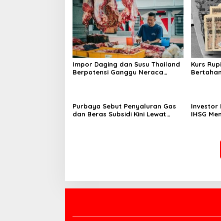
Impor Daging dan Susu Thailand
Kurs Rup
Berpotensi Ganggu Neraca
Bertahan
Perdagangan RI
Pasar
Purbaya Sebut Penyaluran Gas
Investor
dan Beras Subsidi Kini Lewat
IHSG Men
Kopdes Merah Putih
Ini