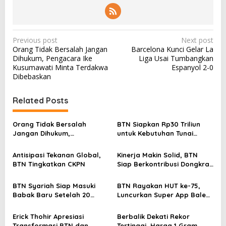
P
Previous post
Next post
Orang Tidak Bersalah Jangan
Barcelona Kunci Gelar La
o
Dihukum, Pengacara Ike
Liga Usai Tumbangkan
s
Kusumawati Minta Terdakwa
Espanyol 2-0
Dibebaskan
t
n
Related Posts
a
v
Orang Tidak Bersalah
BTN Siapkan Rp30 Triliun
Jangan Dihukum,
untuk Kebutuhan Tunai
i
Pengacara Ike Kusumawati
Jelang Idul Fitri 2025
g
Minta Terdakwa Dibebaskan
Antisipasi Tekanan Global,
Kinerja Makin Solid, BTN
a
BTN Tingkatkan CKPN
Siap Berkontribusi Dongkrak
Pertumbuhan Ekonomi
t
BTN Syariah Siap Masuki
BTN Rayakan HUT ke-75,
i
Babak Baru Setelah 20
Luncurkan Super App Bale
Tahun Perjalanan Panjang
by BTN untuk Perbankan
o
Digital
Erick Thohir Apresiasi
Berbalik Dekati Rekor
n
Transformasi BTN dan
Tertinggi, Harga 1 Gram