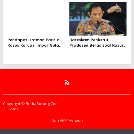
Dana Tiap Dua Pekan
yang Menyeret Nadiem
Makarim
Pendapat Hotman Paris di
Bareskrim Periksa 4
Kasus Korupsi Impor Gula
Produsen Beras soal Kasus
Tom Lembong Layak Jadi
Pelanggaran Mutu, Wilmar
Pertimbangan Hakim
Kembali Terseret
Copyright © BeritaSorong.Com
Home
Non AMP Version