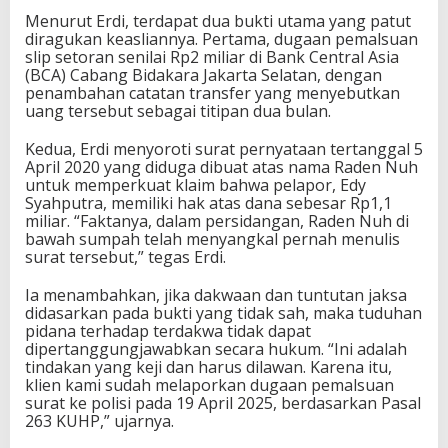
Menurut Erdi, terdapat dua bukti utama yang patut
diragukan keasliannya. Pertama, dugaan pemalsuan
slip setoran senilai Rp2 miliar di Bank Central Asia
(BCA) Cabang Bidakara Jakarta Selatan, dengan
penambahan catatan transfer yang menyebutkan
uang tersebut sebagai titipan dua bulan.
Kedua, Erdi menyoroti surat pernyataan tertanggal 5
April 2020 yang diduga dibuat atas nama Raden Nuh
untuk memperkuat klaim bahwa pelapor, Edy
Syahputra, memiliki hak atas dana sebesar Rp1,1
miliar. “Faktanya, dalam persidangan, Raden Nuh di
bawah sumpah telah menyangkal pernah menulis
surat tersebut,” tegas Erdi.
Ia menambahkan, jika dakwaan dan tuntutan jaksa
didasarkan pada bukti yang tidak sah, maka tuduhan
pidana terhadap terdakwa tidak dapat
dipertanggungjawabkan secara hukum. “Ini adalah
tindakan yang keji dan harus dilawan. Karena itu,
klien kami sudah melaporkan dugaan pemalsuan
surat ke polisi pada 19 April 2025, berdasarkan Pasal
263 KUHP,” ujarnya.