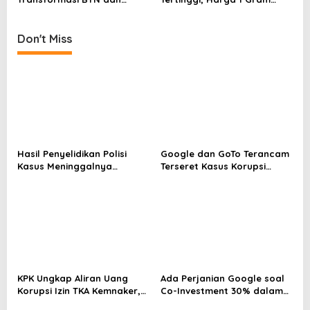
Didorong Jadi Megabank
Emas Antam Hari Ini Rp1,443
Juta
Don't Miss
Hasil Penyelidikan Polisi
Google dan GoTo Terancam
Kasus Meninggalnya
Terseret Kasus Korupsi
Diplomat Arya Daru Dirilis
Chromebook
Hari Ini
Kemendikbudristek
KPK Ungkap Aliran Uang
Ada Perjanian Google soal
Korupsi Izin TKA Kemnaker,
Co-Investment 30% dalam
85 Pegawai Diduga Terima
Proyek Laptop Chromebook