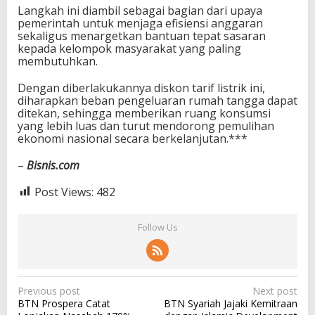
Langkah ini diambil sebagai bagian dari upaya
pemerintah untuk menjaga efisiensi anggaran
sekaligus menargetkan bantuan tepat sasaran
kepada kelompok masyarakat yang paling
membutuhkan.
Dengan diberlakukannya diskon tarif listrik ini,
diharapkan beban pengeluaran rumah tangga dapat
ditekan, sehingga memberikan ruang konsumsi
yang lebih luas dan turut mendorong pemulihan
ekonomi nasional secara berkelanjutan.***
–
Bisnis.com
Post Views:
482
Follow Us
P
Previous post
Next post
BTN Prospera Catat
BTN Syariah Jajaki Kemitraan
o