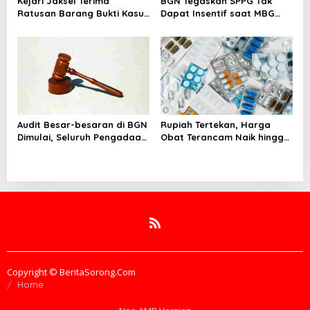
Kejari Jaksel Terima
BGN Tegaskan SPPG Tak
Ratusan Barang Bukti Kasus
Dapat Insentif saat MBG
Dugaan Fitnah Ijazah
Libur: No Service, No Pay
Jokowi
Audit Besar-besaran di BGN
Rupiah Tertekan, Harga
Dimulai, Seluruh Pengadaan
Obat Terancam Naik hingga
Program MBG Diperiksa
20 Persen, Pemerintah
Tetapkan Batas Maksimal
Copyright © BeritaSorong.Com
Home