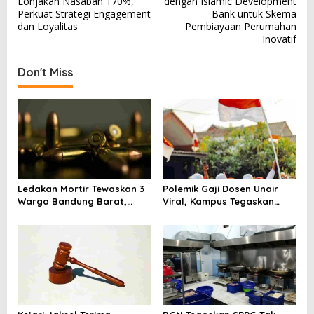
Lonjakan Nasabah 170%,
dengan Islamic Development
s
Perkuat Strategi Engagement
Bank untuk Skema
dan Loyalitas
Pembiayaan Perumahan
t
Inovatif
n
a
Don't Miss
v
i
g
a
t
i
Ledakan Mortir Tewaskan 3
Polemik Gaji Dosen Unair
Warga Bandung Barat,
Viral, Kampus Tegaskan
o
Diduga Saat Memulung
Penghasilan Tak Hanya Gaji
n
Amunisi Bekas
Pokok