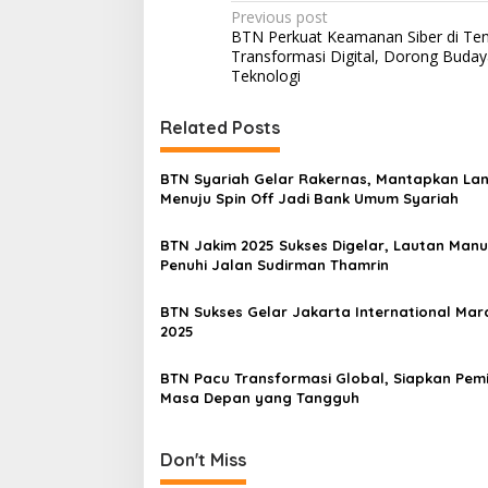
P
Previous post
BTN Perkuat Keamanan Siber di Te
o
Transformasi Digital, Dorong Buda
s
Teknologi
t
Related Posts
n
a
BTN Syariah Gelar Rakernas, Mantapkan La
v
Menuju Spin Off Jadi Bank Umum Syariah
i
BTN Jakim 2025 Sukses Digelar, Lautan Manu
g
Penuhi Jalan Sudirman Thamrin
a
BTN Sukses Gelar Jakarta International Ma
t
2025
i
BTN Pacu Transformasi Global, Siapkan Pem
o
Masa Depan yang Tangguh
n
Don't Miss