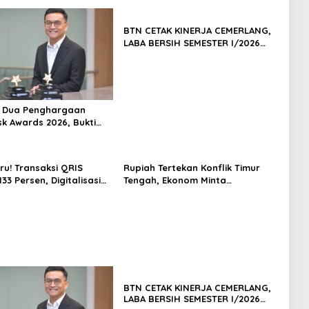
BTN CETAK KINERJA CEMERLANG,
LABA BERSIH SEMESTER I/2026
MELESAT 40,8% DAN NPL TURUN
JADI 2,99%
h Dua Penghargaan
sk Awards 2026, Bukti
masi Manajemen Risiko
ar Internasional
 Pertumbuhan
ru! Transaksi QRIS
Rupiah Tertekan Konflik Timur
jutan
33 Persen, Digitalisasi
Tengah, Ekonom Minta
 Kian Masif
Pemerintah Siapkan Langkah
Antisipasi Jangka Panjang
BTN CETAK KINERJA CEMERLANG,
LABA BERSIH SEMESTER I/2026