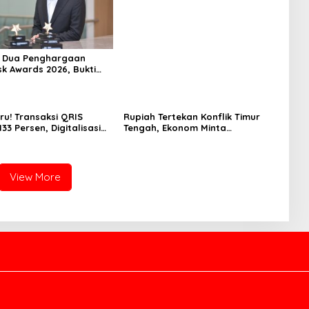
MELESAT 40,8% DAN NPL TURUN
JADI 2,99%
h Dua Penghargaan
sk Awards 2026, Bukti
masi Manajemen Risiko
ar Internasional
 Pertumbuhan
jutan
ru! Transaksi QRIS
Rupiah Tertekan Konflik Timur
33 Persen, Digitalisasi
Tengah, Ekonom Minta
 Kian Masif
Pemerintah Siapkan Langkah
Antisipasi Jangka Panjang
View More