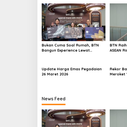
Bukan Cuma Soal Rumah, BTN
BTN Rai
Bangun Experience Lewat
ASEAN Ri
Fashion & Lifestyle
Transfor
Berstand
Perkuat
Update Harga Emas Pegadaian
Rekor Ba
Berkelan
26 Maret 2026
Meroket 1
Finansial
News Feed