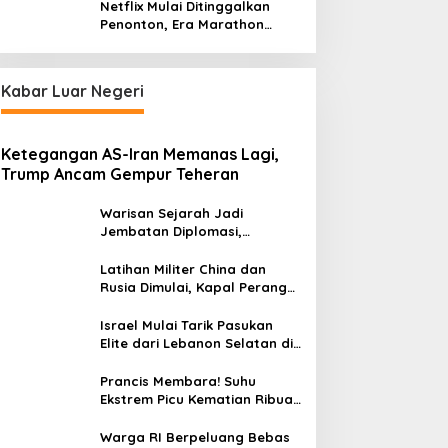
Netflix Mulai Ditinggalkan
Penonton, Era Marathon
Series Disebut Mulai Berakhir
Kabar Luar Negeri
Ketegangan AS-Iran Memanas Lagi,
Trump Ancam Gempur Teheran
Warisan Sejarah Jadi
Jembatan Diplomasi,
Prabowo-Modi Mulai Proyek
Konservasi Prambanan
Latihan Militer China dan
Rusia Dimulai, Kapal Perang
Hingga Kapal Selam
Dikerahkan
Israel Mulai Tarik Pasukan
Elite dari Lebanon Selatan di
Tengah Ketegangan dengan
Hizbullah
Prancis Membara! Suhu
Ekstrem Picu Kematian Ribuan
Orang dalam Sepekan
Warga RI Berpeluang Bebas