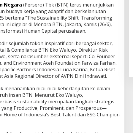
n Negara
(Persero) Tbk (BTN) terus menunjukkan
budaya kerja yang adaptif dan berkelanjutan
25 bertema “The Sustainability Shift: Transforming
ra ini digelar di Menara BTN, Jakarta, Kamis (26/6),
ransformasi Human Capital perusahaan.
ir sejumlah tokoh inspiratif dari berbagai sektor,
al & Compliance BTN Eko Waluyo, Direktur Risk
, serta narasumber eksternal seperti Co-Founder
e, and Environment Aceh Foundation Farwiza Farhan,
opacific Partners Indonesia Lucia Karina, Ketua Riset
t Asia Regional Director of AVPN Dini Indrawati.
uk menanamkan nilai-nilai keberlanjutan ke dalam
luruh insan BTN. Menurut Eko Waluyo,
basis sustainability merupakan langkah strategis
l yang Productive, Prominent, dan Prosperous—
ai Home of Indonesia’s Best Talent dan ESG Champion