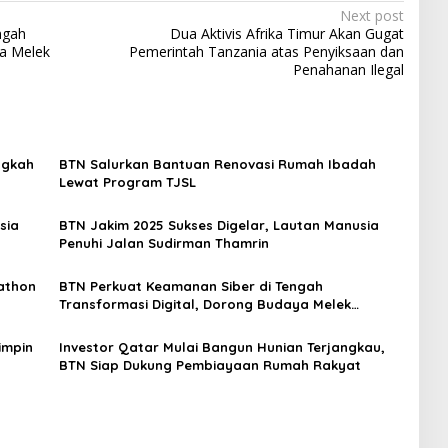
Next post
ngah
Dua Aktivis Afrika Timur Akan Gugat
ya Melek
Pemerintah Tanzania atas Penyiksaan dan
Penahanan Ilegal
ngkah
BTN Salurkan Bantuan Renovasi Rumah Ibadah
Lewat Program TJSL
sia
BTN Jakim 2025 Sukses Digelar, Lautan Manusia
Penuhi Jalan Sudirman Thamrin
rathon
BTN Perkuat Keamanan Siber di Tengah
Transformasi Digital, Dorong Budaya Melek
Teknologi
impin
Investor Qatar Mulai Bangun Hunian Terjangkau,
BTN Siap Dukung Pembiayaan Rumah Rakyat