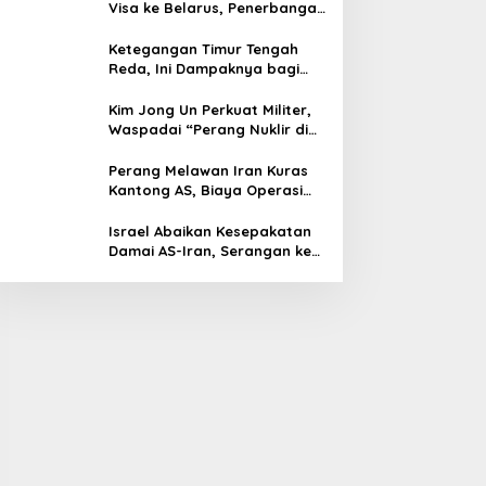
Visa ke Belarus, Penerbangan
Langsung Jadi Target Baru
Ketegangan Timur Tengah
Reda, Ini Dampaknya bagi
Harga BBM Malaysia
Kim Jong Un Perkuat Militer,
Waspadai “Perang Nuklir di
Depan Mata”
Perang Melawan Iran Kuras
Kantong AS, Biaya Operasi
Militer Tembus Rp500 Triliun
Israel Abaikan Kesepakatan
Damai AS-Iran, Serangan ke
Lebanon Tetap Berlanjut