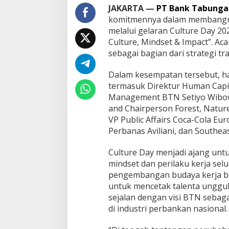
u
JAKARTA —
PT Bank Tabunga
l
komitmennya dalam membangun 
t
melalui gelaran Culture Day 20
u
Culture, Mindset & Impact”. Aca
r
e
sebagai bagian dari strategi t
D
a
Dalam kesempatan tersebut, had
y
termasuk Direktur Human Capit
2
Management BTN Setiyo Wibowo
0
2
and Chairperson Forest, Natur
5
VP Public Affairs Coca-Cola Eur
Perbanas Aviliani, dan Southeas
Culture Day menjadi ajang unt
mindset dan perilaku kerja se
pengembangan budaya kerja ber
untuk mencetak talenta unggu
sejalan dengan visi BTN sebag
di industri perbankan nasional.