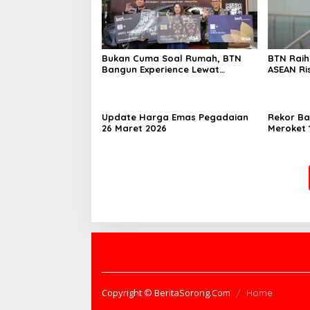
Bukan Cuma Soal Rumah, BTN
BTN Rai
Bangun Experience Lewat
ASEAN Ri
Fashion & Lifestyle
Transfor
Berstand
Perkuat
Berkelan
Update Harga Emas Pegadaian
Rekor Ba
26 Maret 2026
Meroket 1
Finansial
Copyright © BeritaSorong.Com
Home