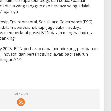
 iklim, disrupsi teknologi, dan ketidakpastian
 manusia yang tangguh dan berdaya saing adalah
” ujarnya.
ip Environmental, Social, and Governance (ESG)
 dalam operasional, tapi juga dalam budaya
igus memperkuat posisi BTN dalam menghadapi era
 banking.
 2025, BTN berharap dapat mendorong perubahan
f, inovatif, dan bertanggung jawab bagi seluruh
tingan.***
Follow Us