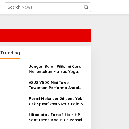
Trending
Jangan Salah Pilih, Ini Cara
Menentukan Matras Yoga
yang Tepat
ASUS V500 Mini Tower
Tawarkan Performa Andal
dengan Desain Minimalis
untuk Rumah Modern
Resmi Meluncur 26 Juni, Yuk
Cek Spesifikasi Vivo X Fold 6
Mitos atau Fakta? Main HP
Saat Dicas Bisa Bikin Ponsel
Cepat Rusak