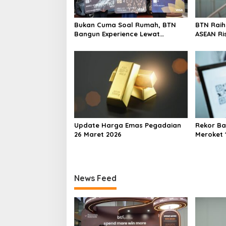
Bukan Cuma Soal Rumah, BTN
BTN Rai
Bangun Experience Lewat
ASEAN Ri
Fashion & Lifestyle
Transfor
Berstand
Perkuat
Berkelan
Update Harga Emas Pegadaian
Rekor Ba
26 Maret 2026
Meroket 1
Finansial
News Feed