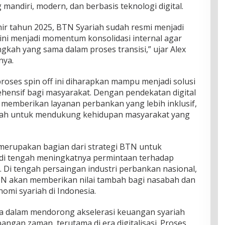
mandiri, modern, dan berbasis teknologi digital.
hir tahun 2025, BTN Syariah sudah resmi menjadi
ni menjadi momentum konsolidasi internal agar
angkah yang sama dalam proses transisi,” ujar Alex
nya.
roses spin off ini diharapkan mampu menjadi solusi
ensif bagi masyarakat. Dengan pendekatan digital
n memberikan layanan perbankan yang lebih inklusif,
yariah untuk mendukung kehidupan masyarakat yang
 merupakan bagian dari strategi BTN untuk
h di tengah meningkatnya permintaan terhadap
 Di tengah persaingan industri perbankan nasional,
N akan memberikan nilai tambah bagi nasabah dan
i syariah di Indonesia.
dalam mendorong akselerasi keuangan syariah
ngan zaman, terutama di era digitalisasi. Proses