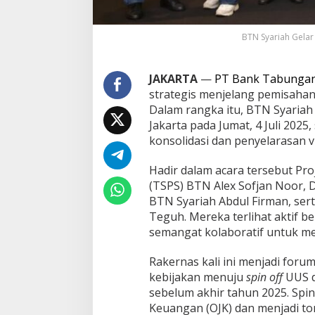
k
a
h
BTN Syariah Gelar
M
e
n
JAKARTA
—
PT Bank Tabunga
u
strategis menjelang pemisahan 
j
Dalam rangka itu, BTN Syariah
u
Jakarta pada Jumat, 4 Juli 20
S
p
konsolidasi dan penyelarasan vi
i
n
Hadir dalam acara tersebut Pr
O
(TSPS) BTN Alex Sofjan Noor, 
f
BTN Syariah Abdul Firman, s
f
J
Teguh. Mereka terlihat aktif be
a
semangat kolaboratif untuk me
d
i
Rakernas kali ini menjadi for
B
kebijakan menuju
spin off
UUS d
a
n
sebelum akhir tahun 2025. Spin 
k
Keuangan (OJK) dan menjadi t
U