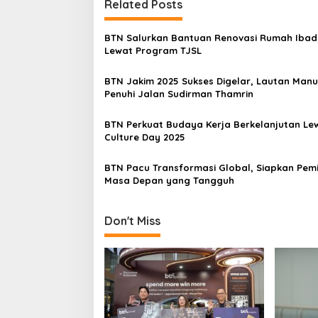
t
Related Posts
n
BTN Salurkan Bantuan Renovasi Rumah Iba
a
Lewat Program TJSL
v
BTN Jakim 2025 Sukses Digelar, Lautan Manu
i
Penuhi Jalan Sudirman Thamrin
g
a
BTN Perkuat Budaya Kerja Berkelanjutan Le
Culture Day 2025
t
i
BTN Pacu Transformasi Global, Siapkan Pem
Masa Depan yang Tangguh
o
n
Don't Miss