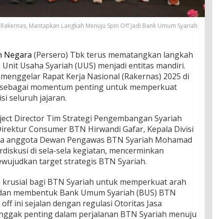
 Rakernas, Mantapkan Langkah Menuju Spin Off Jadi Bank Umum Syariah
n Negara
(Persero) Tbk terus mematangkan langkah
Unit Usaha Syariah (UUS) menjadi entitas mandiri.
 menggelar Rapat Kerja Nasional (Rakernas) 2025 di
25, sebagai momentum penting untuk memperkuat
si seluruh jajaran.
oject Director Tim Strategi Pengembangan Syariah
Direktur Consumer BTN Hirwandi Gafar, Kepala Divisi
erta anggota Dewan Pengawas BTN Syariah Mohamad
rdiskusi di sela-sela kegiatan, mencerminkan
wujudkan target strategis BTN Syariah.
um krusial bagi BTN Syariah untuk memperkuat arah
an membentuk Bank Umum Syariah (BUS) BTN
off ini sejalan dengan regulasi Otoritas Jasa
onggak penting dalam perjalanan BTN Syariah menuju