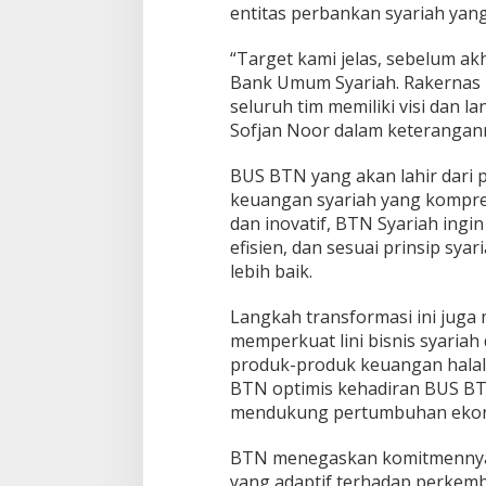
entitas perbankan syariah yang 
m
u
“Target kami jelas, sebelum ak
m
S
Bank Umum Syariah. Rakernas i
y
seluruh tim memiliki visi dan l
a
Sofjan Noor dalam keterangan
r
i
BUS BTN yang akan lahir dari p
a
h
keuangan syariah yang kompreh
dan inovatif, BTN Syariah ingi
efisien, dan sesuai prinsip s
lebih baik.
Langkah transformasi ini juga
memperkuat lini bisnis syaria
produk-produk keuangan halal.
BTN optimis kehadiran BUS BT
mendukung pertumbuhan ekonom
BTN menegaskan komitmennya 
yang adaptif terhadap perkemba