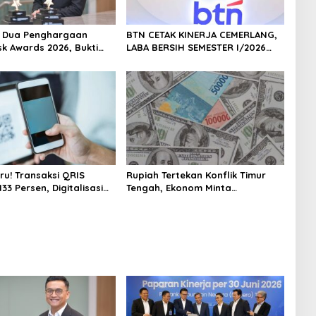
h Dua Penghargaan
BTN CETAK KINERJA CEMERLANG,
sk Awards 2026, Bukti
LABA BERSIH SEMESTER I/2026
masi Manajemen Risiko
MELESAT 40,8% DAN NPL TURUN
ar Internasional
JADI 2,99%
 Pertumbuhan
jutan
ru! Transaksi QRIS
Rupiah Tertekan Konflik Timur
33 Persen, Digitalisasi
Tengah, Ekonom Minta
 Kian Masif
Pemerintah Siapkan Langkah
Antisipasi Jangka Panjang