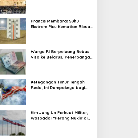
Tengah Ketegangan dengan
Hizbullah
Prancis Membara! Suhu
Ekstrem Picu Kematian Ribuan
Orang dalam Sepekan
Warga RI Berpeluang Bebas
Visa ke Belarus, Penerbangan
Langsung Jadi Target Baru
Ketegangan Timur Tengah
Reda, Ini Dampaknya bagi
Harga BBM Malaysia
Kim Jong Un Perkuat Militer,
Waspadai “Perang Nuklir di
Depan Mata”