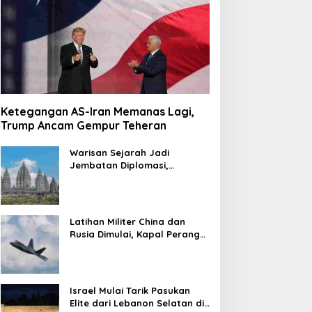
Ketegangan AS-Iran Memanas Lagi,
Trump Ancam Gempur Teheran
Warisan Sejarah Jadi
Jembatan Diplomasi,
Prabowo-Modi Mulai Proyek
Konservasi Prambanan
Latihan Militer China dan
Rusia Dimulai, Kapal Perang
Hingga Kapal Selam
Dikerahkan
Israel Mulai Tarik Pasukan
Elite dari Lebanon Selatan di