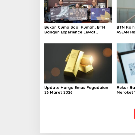
Bukan Cuma Soal Rumah, BTN
BTN Rai
Bangun Experience Lewat
ASEAN Ri
Fashion & Lifestyle
Transfor
Berstand
Perkuat
Berkelan
Update Harga Emas Pegadaian
Rekor Ba
26 Maret 2026
Meroket 1
Finansial