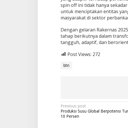
spin off ini tidak hanya sekada
untuk menciptakan entitas yan
masyarakat di sektor perbankan
Dengan gelaran Rakernas 2025 
tahap berikutnya dalam transf
tangguh, adaptif, dan berorie
Post Views:
272
btn
P
Previous post
Produksi Susu Global Berpotensi Tu
o
10 Persen
s