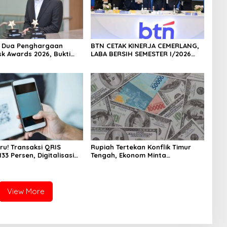
h Dua Penghargaan
BTN CETAK KINERJA CEMERLANG,
sk Awards 2026, Bukti
LABA BERSIH SEMESTER I/2026
masi Manajemen Risiko
MELESAT 40,8% DAN NPL TURUN
ar Internasional
JADI 2,99%
 Pertumbuhan
jutan
ru! Transaksi QRIS
Rupiah Tertekan Konflik Timur
33 Persen, Digitalisasi
Tengah, Ekonom Minta
 Kian Masif
Pemerintah Siapkan Langkah
Antisipasi Jangka Panjang
View More