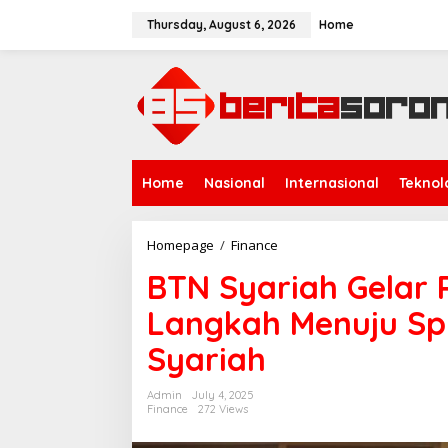
S
k
Thursday, August 6, 2026
Home
i
p
t
o
c
o
n
t
Home
Nasional
Internasional
Teknol
e
n
t
Homepage
/
Finance
B
T
BTN Syariah Gelar
N
S
Langkah Menuju Sp
y
a
Syariah
r
i
a
Admin
July 4, 2025
h
Finance
272 Views
G
e