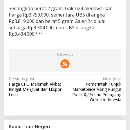
Sedangkan berat 2 gram, Galeri24 menawarkan
harga Rp3.750.000, sementara UBS di angka
Rp3.819.000 dan berat 5 gram Galeri24 dijual
seharga Rp9.304.000, dan UBS di angka
Rp9.434.000.***
Follow Us
Post
Previous post
Next post
Harga CPO Melemah Akibat
Pemerintah Tunjuk
navigation
Ringgit Menguat dan Ekspor
Marketplace Asing Pungut
Lesu
Pajak 0,5% dari Pedagang
Online Indonesia
Kabar Luar Negeri