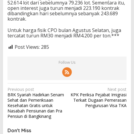
52.614 lot dari sebelumnya 79.236 lot. Sementara itu,
open interest juga turun menjadi 223.190 kontrak
dibandingkan hari sebelumnya sebanyak 243.689
kontrak.
Untuk harga fisik CPO bulan Agustus Selatan, juga
tercatat turun RM30 menjadi RM4.200 per ton.***
Post Views:
285
Follow Us
P
Previous post
Next post
BRK Syariah Hadirkan Senam
KPK Periksa Pejabat Imigrasi
o
Sehat dan Pemeriksaan
Terkait Dugaan Pemerasan
s
Kesehatan Gratis untuk
Pengurusan Visa TKA
Nasabah Pensiunan dan Pra
t
Pensiun di Bangkinang
n
a
Don't Miss