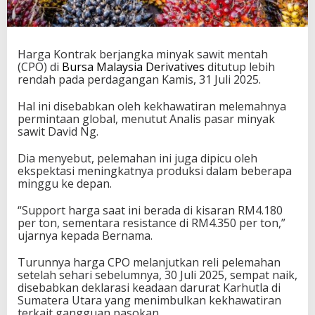
Harga Kontrak berjangka minyak sawit mentah
(CPO) di
Bursa Malaysia Derivatives
ditutup lebih
rendah pada perdagangan Kamis, 31 Juli 2025.
Hal ini disebabkan oleh kekhawatiran melemahnya
permintaan global, menutut Analis pasar minyak
sawit David Ng.
Dia menyebut, pelemahan ini juga dipicu oleh
ekspektasi meningkatnya produksi dalam beberapa
minggu ke depan.
“Support harga saat ini berada di kisaran RM4.180
per ton, sementara resistance di RM4.350 per ton,”
ujarnya kepada Bernama.
Turunnya harga CPO melanjutkan reli pelemahan
setelah sehari sebelumnya, 30 Juli 2025, sempat naik,
disebabkan deklarasi keadaan darurat Karhutla di
Sumatera Utara yang menimbulkan kekhawatiran
terkait gangguan pasokan.