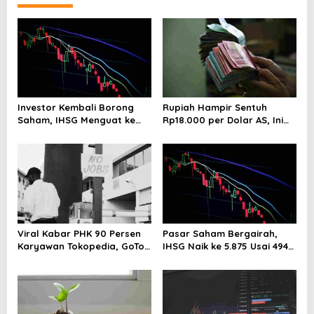
v
i
g
a
t
i
Investor Kembali Borong
Rupiah Hampir Sentuh
Saham, IHSG Menguat ke
Rp18.000 per Dolar AS, Ini
o
Level 5.912 Sore Ini
Respons Resmi Bank
n
Indonesia
Viral Kabar PHK 90 Persen
Pasar Saham Bergairah,
Karyawan Tokopedia, GoTo
IHSG Naik ke 5.875 Usai 494
Beri Klarifikasi Resmi
Emiten Menghijau