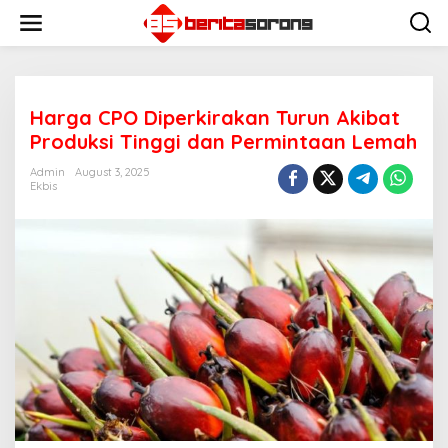
Skip
to
content
Harga CPO Diperkirakan Turun Akibat
Produksi Tinggi dan Permintaan Lemah
Admin
August 3, 2025
Ekbis