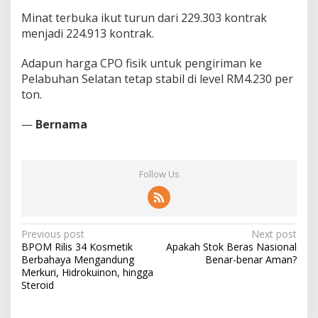
Minat terbuka ikut turun dari 229.303 kontrak
menjadi 224.913 kontrak.
Adapun harga CPO fisik untuk pengiriman ke
Pelabuhan Selatan tetap stabil di level RM4.230 per
ton.
—
Bernama
Follow Us
Post
Previous post
Next post
BPOM Rilis 34 Kosmetik
Apakah Stok Beras Nasional
navigation
Berbahaya Mengandung
Benar-benar Aman?
Merkuri, Hidrokuinon, hingga
Steroid