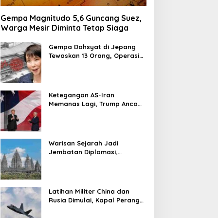
Gempa Magnitudo 5,6 Guncang Suez,
Warga Mesir Diminta Tetap Siaga
Gempa Dahsyat di Jepang
Tewaskan 13 Orang, Operasi
Darurat Digelar
Ketegangan AS-Iran
Memanas Lagi, Trump Ancam
Gempur Teheran
Warisan Sejarah Jadi
Jembatan Diplomasi,
Prabowo-Modi Mulai Proyek
Konservasi Prambanan
Latihan Militer China dan
Rusia Dimulai, Kapal Perang
Hingga Kapal Selam
Dikerahkan