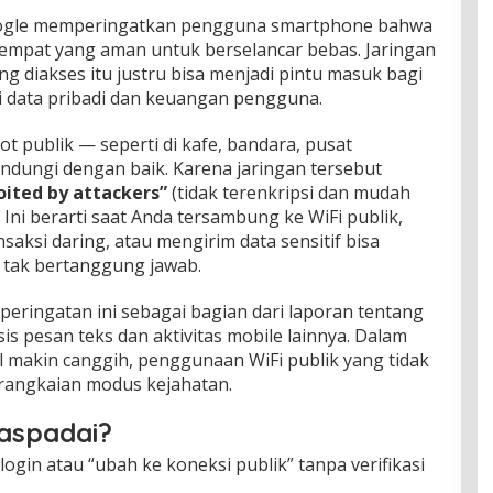
oogle memperingatkan pengguna smartphone bahwa
 tempat yang aman untuk berselancar bebas. Jaringan
 diakses itu justru bisa menjadi pintu masuk bagi
i data pribadi dan keuangan pengguna.
 publik — seperti di kafe, bandara, pusat
indungi dengan baik. Karena jaringan tersebut
oited by attackers”
(tidak terenkripsi dan mudah
. Ini berarti saat Anda tersambung ke WiFi publik,
ansaksi daring, atau mengirim data sensitif bisa
k tak bertanggung jawab.
eringatan ini sebagai bagian dari laporan tentang
 pesan teks dan aktivitas mobile lainnya. Dalam
l makin canggih, penggunaan WiFi publik yang tidak
 rangkaian modus kejahatan.
aspadai?
login atau “ubah ke koneksi publik” tanpa verifikasi