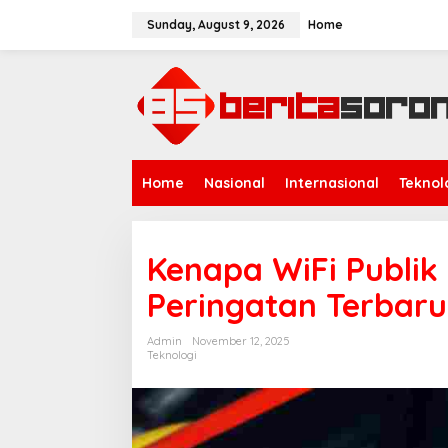
Skip
to
Sunday, August 9, 2026
Home
content
Home
Nasional
Internasional
Teknol
Kenapa WiFi Publik
Peringatan Terbaru
Admin
November 12, 2025
Teknologi