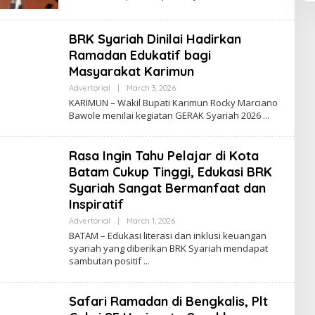
M
I
N
BRK Syariah Dinilai Hadirkan
Ramadan Edukatif bagi
Masyarakat Karimun
Advertorial
|
March 3, 2026
B
Y
KARIMUN – Wakil Bupati Karimun Rocky Marciano
A
Bawole menilai kegiatan GERAK Syariah 2026
D
M
I
N
Rasa Ingin Tahu Pelajar di Kota
Batam Cukup Tinggi, Edukasi BRK
Syariah Sangat Bermanfaat dan
Inspiratif
Advertorial
|
March 1, 2026
B
Y
BATAM – Edukasi literasi dan inklusi keuangan
A
syariah yang diberikan BRK Syariah mendapat
D
sambutan positif
M
I
N
Safari Ramadan di Bengkalis, Plt