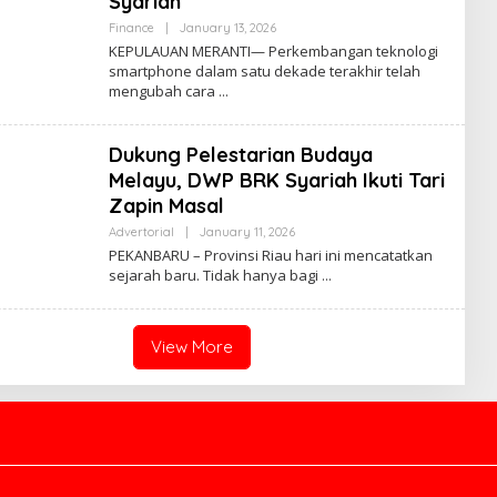
Syariah
Finance
|
January 13, 2026
B
Y
KEPULAUAN MERANTI— Perkembangan teknologi
A
smartphone dalam satu dekade terakhir telah
D
mengubah cara
M
I
N
Dukung Pelestarian Budaya
Melayu, DWP BRK Syariah Ikuti Tari
Zapin Masal
Advertorial
|
January 11, 2026
B
Y
PEKANBARU – Provinsi Riau hari ini mencatatkan
A
sejarah baru. Tidak hanya bagi
D
M
I
N
View More