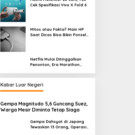
Advertorial
Cek Spesifikasi Vivo X Fold 6
Ekspansi ke Ibukota, BRK Syar
Nazhir Wakaf Warrior Kemban
Mitos atau Fakta? Main HP
Uang
Saat Dicas Bisa Bikin Ponsel
ne 4, 2026
Cepat Rusak
Netflix Mulai Ditinggalkan
Penonton, Era Marathon
Series Disebut Mulai Berakhir
udit Besar-besaran di
Ledakan Mortir Tewaskan 3
Kabar Luar Negeri
GN Dimulai, Seluruh
Warga Bandung Barat,
engadaan Program MBG
Diduga Saat Memulung
iperiksa
Amunisi Bekas
Gempa Magnitudo 5,6 Guncang Suez,
Warga Mesir Diminta Tetap Siaga
Gempa Dahsyat di Jepang
Tewaskan 13 Orang, Operasi
Darurat Digelar