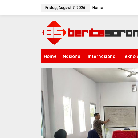
S
k
Friday, August 7, 2026
Home
i
p
t
o
c
o
n
t
Home
Nasional
Internasional
Teknol
e
n
t