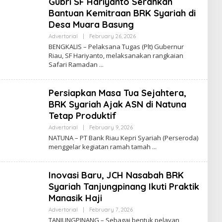
Gubri SF Hariyanto Serahkan
Bantuan Kemitraan BRK Syariah di
Desa Muara Basung
Advertorial
|
February 26, 2026
B
Y
BENGKALIS – Pelaksana Tugas (Plt) Gubernur
A
Riau, SF Hariyanto, melaksanakan rangkaian
D
Safari Ramadan
M
I
N
Persiapkan Masa Tua Sejahtera,
BRK Syariah Ajak ASN di Natuna
Tetap Produktif
Advertorial
|
February 9, 2026
B
Y
NATUNA – PT Bank Riau Kepri Syariah (Perseroda)
A
menggelar kegiatan ramah tamah
D
M
I
N
Inovasi Baru, JCH Nasabah BRK
Syariah Tanjungpinang Ikuti Praktik
Manasik Haji
Advertorial
|
February 7, 2026
B
Y
TANJUNGPINANG – Sebagai bentuk pelayan