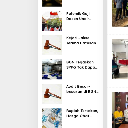
Barat, Diduga
Saat Memulung
Polemik Gaji
Amunisi Bekas
Dosen Unair
Viral, Kampus
Tegaskan
Penghasilan Tak
Kejari Jaksel
Hanya Gaji
Terima Ratusan
Pokok
Barang Bukti
Kasus Dugaan
Fitnah Ijazah
BGN Tegaskan
Jokowi
SPPG Tak Dapat
Insentif saat
MBG Libur: No
Service, No Pay
Audit Besar-
besaran di BGN
Dimulai, Seluruh
Pengadaan
Program MBG
Rupiah Tertekan,
Diperiksa
Harga Obat
Terancam Naik
hingga 20