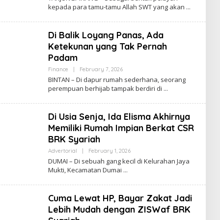
A
kepada para tamu-tamu Allah SWT yang akan
D
M
I
N
Di Balik Loyang Panas, Ada
Ketekunan yang Tak Pernah
Padam
Finance
|
February 7, 2026
B
Y
BINTAN – Di dapur rumah sederhana, seorang
A
perempuan berhijab tampak berdiri di
D
M
I
N
Di Usia Senja, Ida Elisma Akhirnya
Memiliki Rumah Impian Berkat CSR
BRK Syariah
Advertorial
|
February 1, 2026
B
Y
DUMAI – Di sebuah gang kecil di Kelurahan Jaya
A
Mukti, Kecamatan Dumai
D
M
I
N
Cuma Lewat HP, Bayar Zakat Jadi
Lebih Mudah dengan ZISWaf BRK