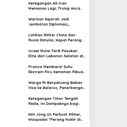
Ketegangan AS-Iran
Memanas Lagi, Trump Ancam
Gempur Teheran
Warisan Sejarah Jadi
Jembatan Diplomasi,
Prabowo-Modi Mulai Proyek
Konservasi Prambanan
Latihan Militer China dan
Rusia Dimulai, Kapal Perang
Hingga Kapal Selam
Dikerahkan
Israel Mulai Tarik Pasukan
Elite dari Lebanon Selatan di
Tengah Ketegangan dengan
Hizbullah
Prancis Membara! Suhu
Ekstrem Picu Kematian Ribuan
Orang dalam Sepekan
Warga RI Berpeluang Bebas
Visa ke Belarus, Penerbangan
Langsung Jadi Target Baru
Ketegangan Timur Tengah
Reda, Ini Dampaknya bagi
Harga BBM Malaysia
Kim Jong Un Perkuat Militer,
Waspadai “Perang Nuklir di
Depan Mata”