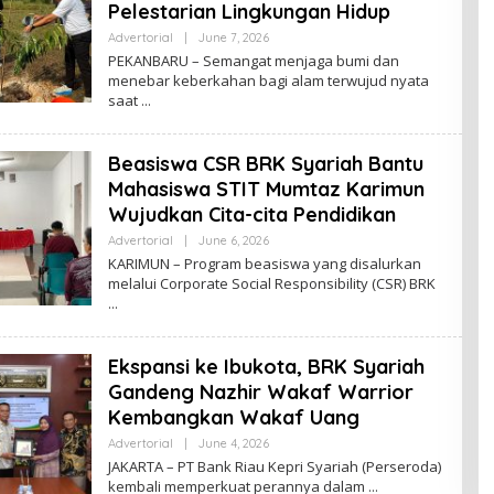
Pelestarian Lingkungan Hidup
Advertorial
|
June 7, 2026
B
Y
PEKANBARU – Semangat menjaga bumi dan
A
menebar keberkahan bagi alam terwujud nyata
D
saat
M
I
N
Beasiswa CSR BRK Syariah Bantu
Mahasiswa STIT Mumtaz Karimun
Wujudkan Cita-cita Pendidikan
Advertorial
|
June 6, 2026
B
Y
KARIMUN – Program beasiswa yang disalurkan
A
melalui Corporate Social Responsibility (CSR) BRK
D
M
I
N
Ekspansi ke Ibukota, BRK Syariah
Gandeng Nazhir Wakaf Warrior
Kembangkan Wakaf Uang
Advertorial
|
June 4, 2026
B
Y
JAKARTA – PT Bank Riau Kepri Syariah (Perseroda)
A
kembali memperkuat perannya dalam
D