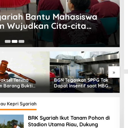
yariah Bantu Mahasiswa
n Wujudkan Cita-cita
Ju
»
Jaksel Terima
BGN Tegaskan SPPG Tak
A
n Barang Bukti
Dapat Insentif saat MBG
B
Dugaan Fitnah Ijazah
Libur: No Service, No Pay
P
D
au Kepri Syariah
BRK Syariah Ikut Tanam Pohon di
Stadion Utama Riau, Dukung