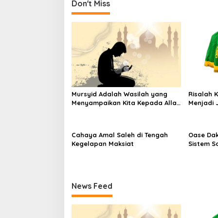
r
g
Don't Miss
e
a
s
t
t
a
i
s
i
o
n
Mursyid Adalah Wasilah yang
Risalah 
Menyampaikan Kita Kepada Allah
Menjadi 
dan Rasulnya
Cahaya Amal Saleh di Tengah
Oase Da
Kegelapan Maksiat
Sistem So
Krisis P
News Feed