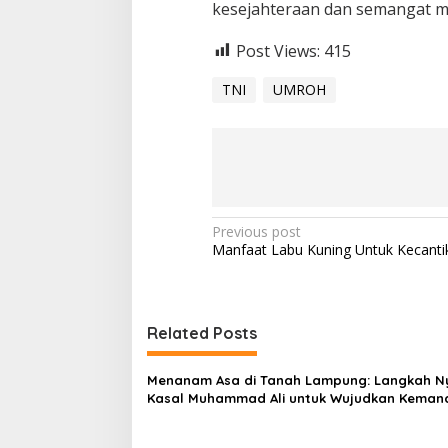
kesejahteraan dan semangat mor
p
r
Post Views:
415
e
s
i
TNI
UMROH
a
s
i
p
a
d
a
P
Previous post
P
Manfaat Labu Kuning Untuk Kecantik
r
o
a
s
j
u
t
r
Related Posts
i
n
t
a
B
Menanam Asa di Tanah Lampung: Langkah N
e
v
Kasal Muhammad Ali untuk Wujudkan Kemand
r
Pangan
i
p