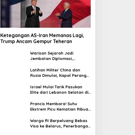
Ketegangan AS-Iran Memanas Lagi,
Trump Ancam Gempur Teheran
Warisan Sejarah Jadi
Jembatan Diplomasi,
Prabowo-Modi Mulai Proyek
Konservasi Prambanan
Latihan Militer China dan
Rusia Dimulai, Kapal Perang
Hingga Kapal Selam
Dikerahkan
Israel Mulai Tarik Pasukan
Elite dari Lebanon Selatan di
Tengah Ketegangan dengan
Hizbullah
Prancis Membara! Suhu
Ekstrem Picu Kematian Ribuan
Orang dalam Sepekan
Warga RI Berpeluang Bebas
Visa ke Belarus, Penerbangan
Langsung Jadi Target Baru