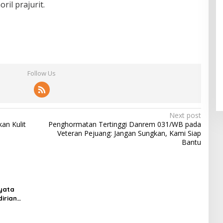
il prajurit.
Follow Us
Next post
an Kulit
Penghormatan Tertinggi Danrem 031/WB pada
Veteran Pejuang: Jangan Sungkan, Kami Siap
Bantu
yata
irian