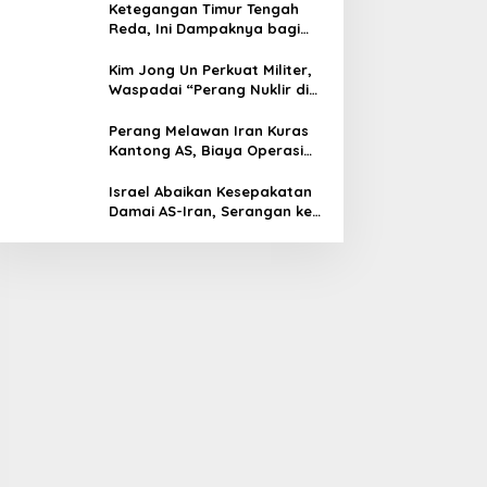
Ketegangan Timur Tengah
Reda, Ini Dampaknya bagi
Harga BBM Malaysia
Kim Jong Un Perkuat Militer,
Waspadai “Perang Nuklir di
Depan Mata”
Perang Melawan Iran Kuras
Kantong AS, Biaya Operasi
Militer Tembus Rp500 Triliun
Israel Abaikan Kesepakatan
Damai AS-Iran, Serangan ke
Lebanon Tetap Berlanjut