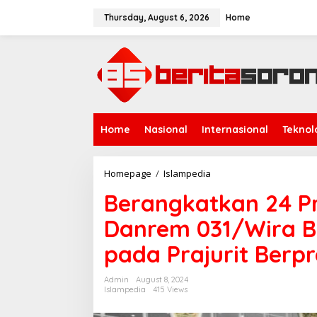
S
k
Thursday, August 6, 2026
Home
i
p
t
o
c
o
n
t
Home
Nasional
Internasional
Teknol
e
n
t
Homepage
/
Islampedia
B
e
Berangkatkan 24 Pr
r
a
Danrem 031/Wira Bi
n
g
pada Prajurit Berpr
k
a
t
Admin
August 8, 2024
k
Islampedia
415 Views
a
n