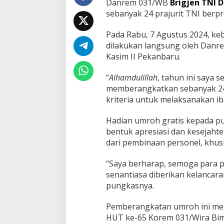
Danrem 031/WB
Brigjen TNI 
e
sebanyak 24 prajurit TNI berp
m
0
Pada Rabu, 7 Agustus 2024, keb
3
1
dilakukan langsung oleh Danre
/
Kasim II Pekanbaru.
W
i
“
Alhamdulillah
, tahun ini saya
r
memberangkatkan sebanyak 24 
a
B
kriteria untuk melaksanakan ib
i
m
Hadian umroh gratis kepada pu
a
bentuk apresiasi dan kesejahte
:
dari pembinaan personel, khus
I
n
i
“Saya berharap, semoga para 
B
senantiasa diberikan kelancar
e
pungkasnya.
n
t
Pemberangkatan umroh ini menj
u
k
HUT ke-65 Korem 031/Wira Bim
A