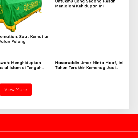
Untukmu yang Sedang Resah
Menjalani Kehidupan Ini
Kematian: Saat Kematian
Jalan Pulang
kwah: Menghidupkan
Nasaruddin Umar Minta Maaf, Ini
sial Islam di Tengah
Tahun Terakhir Kemenag Jadi
eradaban
Penyelenggara Haji
View More