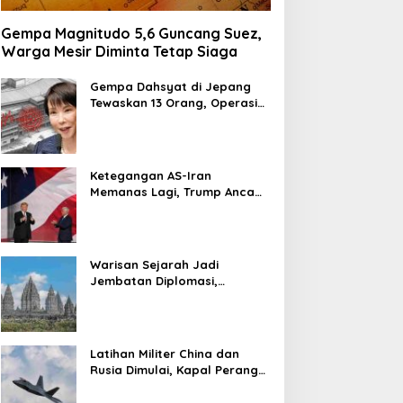
Gempa Magnitudo 5,6 Guncang Suez,
Warga Mesir Diminta Tetap Siaga
Gempa Dahsyat di Jepang
Tewaskan 13 Orang, Operasi
Darurat Digelar
Ketegangan AS-Iran
Memanas Lagi, Trump Ancam
Gempur Teheran
Warisan Sejarah Jadi
Jembatan Diplomasi,
Prabowo-Modi Mulai Proyek
Konservasi Prambanan
Latihan Militer China dan
Rusia Dimulai, Kapal Perang
Hingga Kapal Selam
Dikerahkan