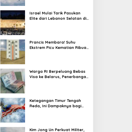
Israel Mulai Tarik Pasukan
Elite dari Lebanon Selatan di
Tengah Ketegangan dengan
Hizbullah
Prancis Membara! Suhu
Ekstrem Picu Kematian Ribuan
Orang dalam Sepekan
Warga RI Berpeluang Bebas
Visa ke Belarus, Penerbangan
Langsung Jadi Target Baru
Ketegangan Timur Tengah
Reda, Ini Dampaknya bagi
Harga BBM Malaysia
Kim Jong Un Perkuat Militer,