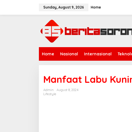
Skip
to
Sunday, August 9, 2026
Home
content
Home
Nasional
Internasional
Teknol
Manfaat Labu Kunin
Admin
August 8, 2024
Lifestyle