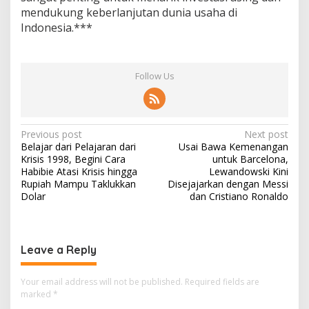
mendukung keberlanjutan dunia usaha di
Indonesia.***
Follow Us
Post
Previous post
Next post
Belajar dari Pelajaran dari
Usai Bawa Kemenangan
navigation
Krisis 1998, Begini Cara
untuk Barcelona,
Habibie Atasi Krisis hingga
Lewandowski Kini
Rupiah Mampu Taklukkan
Disejajarkan dengan Messi
Dolar
dan Cristiano Ronaldo
Leave a Reply
Your email address will not be published.
Required fields are
marked
*