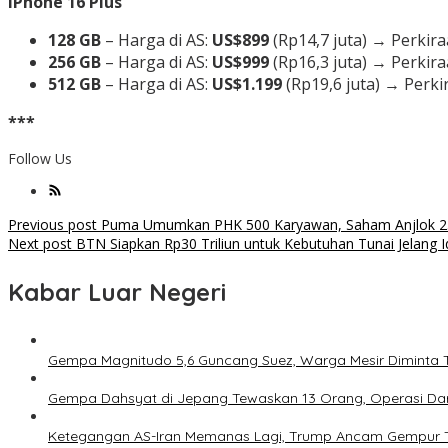
iPhone 16 Plus
128 GB
– Harga di AS:
US$899
(Rp14,7 juta) → Perkira
256 GB
– Harga di AS:
US$999
(Rp16,3 juta) → Perkira
512 GB
– Harga di AS:
US$1.199
(Rp19,6 juta) → Perki
***
Follow Us
Post
Previous post
Puma Umumkan PHK 500 Karyawan, Saham Anjlok 
Next post
BTN Siapkan Rp30 Triliun untuk Kebutuhan Tunai Jelang Id
navigation
Kabar Luar Negeri
Gempa Magnitudo 5,6 Guncang Suez, Warga Mesir Diminta 
Gempa Dahsyat di Jepang Tewaskan 13 Orang, Operasi Dar
Ketegangan AS-Iran Memanas Lagi, Trump Ancam Gempur 