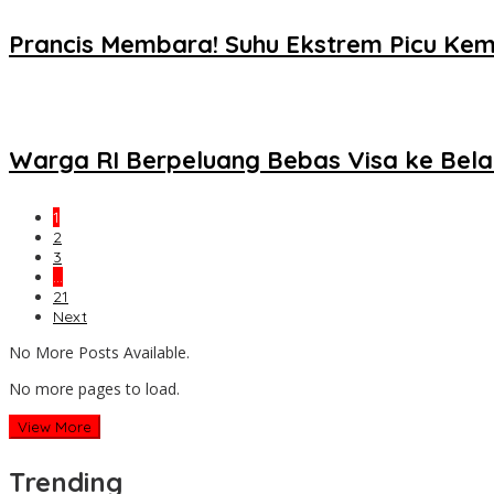
Prancis Membara! Suhu Ekstrem Picu Ke
Warga RI Berpeluang Bebas Visa ke Bela
1
2
3
…
21
Next
No More Posts Available.
No more pages to load.
View More
Trending