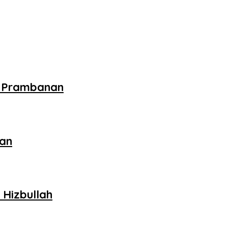
i Prambanan
kan
 Hizbullah