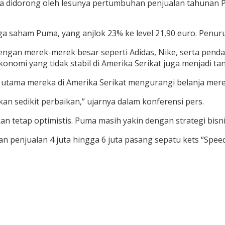
idorong oleh lesunya pertumbuhan penjualan tahunan Pum
a saham Puma, yang anjlok 23% ke level 21,90 euro. Penur
dengan merek-merek besar seperti Adidas, Nike, serta pen
 ekonomi yang tidak stabil di Amerika Serikat juga menjadi 
tama mereka di Amerika Serikat mengurangi belanja mereka
n sedikit perbaikan,” ujarnya dalam konferensi pers.
etap optimistis. Puma masih yakin dengan strategi bisnis
enjualan 4 juta hingga 6 juta pasang sepatu kets “Speed