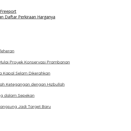
Freeport
dan Daftar Perkiraan Harganya
Teheran
Mulai Proyek Konservasi Prambanan
ga Kapal Selam Dikerahkan
engah Ketegangan dengan Hizbullah
ng dalam Sepekan
Langsung Jadi Target Baru