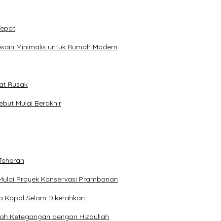
Tepat
sain Minimalis untuk Rumah Modern
pat Rusak
ebut Mulai Berakhir
Teheran
Mulai Proyek Konservasi Prambanan
ga Kapal Selam Dikerahkan
engah Ketegangan dengan Hizbullah